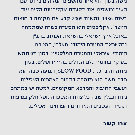
משה בסון הוא אחד מהשפים המזוהים ביותר עם
העיר ירושלים. את מסעדת אקליפטוס הקים עוד
בשנת 1986, ומשנת 2009 קבע את מקומה ב"חוצות
היוצר". אקליפטוס היא מסעדה כשרה שמתמחה
באוכל ארץ-ישראלי בהשראת הכתוב בתנ"ך
ובהשראת המטבח היהודי-חאלבי, המטבח
היהודי-עיראקי והמטבח הפלסטיני. בסון משתמש
בעיקר בחומרי גלם הגדלים בהרי ירושלים. בסון
מתמחה בהכנת SLOW FOOD, תנועה שבה הוא
חבר. משה הוא מומחה בתחום הצמחים האכילים
ועשבי התיבול והמרפא המקומיים. למשה יש במתחם
גינת תבלין שבה כל צוות המסעדה נוטל חלק בטיפוח
וקטיף העשבים המיוחדים והפרחים האכילים.
צרו קשר