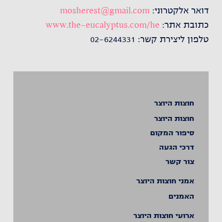
דואר אלקטרוני:
mosherest@gmail.com
כתובת אתר:
www.the-eucalyptus.com/he
טלפון ליצירת קשר: 02-6244331
חוצות היוצר
חוצות היוצר
סיפור המקום
דרכי הגעה
צור קשר
אמני חוצות היוצר
האמנים
ארועי חוצות היוצר