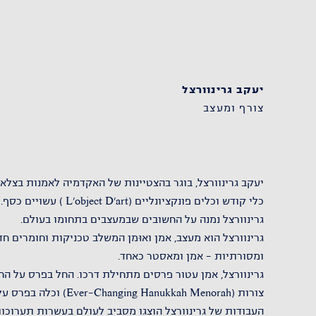
יעקב גרינוורצל
צורף ומעצב
כלי קודש וכלים פונקציונליים (L'object D'art ) עשויים כסף.
גרינוורצל נמנה על החשובים שבמעצבים בתחומו בעולם.
גרינוורצל הוא מעצב, אמן ואוּמן המשלב טכניקות וחומרים ח
ומסורתיות – אמן ומאסטר כאחד.
גרינוורצל, אמן עטור פרסים מתחילת דרכו. החל בפרס על הח
צורות (Ever-Changing Hanukkah Menorah) וכלה בפרס על עיצוב כתר לתורה.
העבודות של גרינוורצל הוצגו מסביב לעולם בעשרות תערוכות,