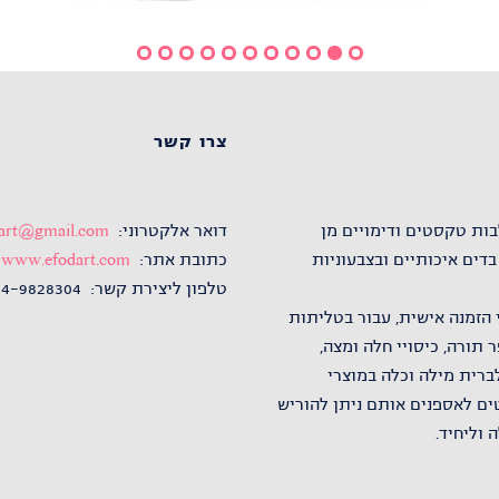
צרו קשר
35 שנה. יצירותיה משלבות טקסטים ודימויים מן
דואר אלקטרוני:
dart@gmail.com
דים איכותיים ובצבעוניות
כתובת אתר:
www.efodart.com
טלפון ליצירת קשר: 04-9828304
 הזמנה אישית, עבור בטליתות
 תורה, כיסויי חלה ומצה,
ברית מילה וכלה במוצרי
ים לאספנים אותם ניתן להוריש
 וליחיד.