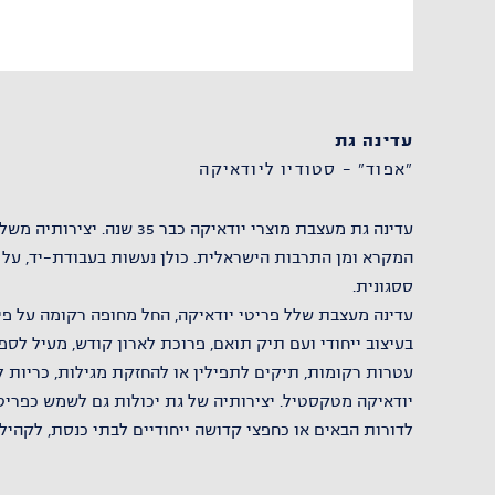
עדינה גת
"אפוד" – סטודיו ליודאיקה
עדינה גת מעצבת מוצרי יודאיקה כבר 
המקרא ומן התרבות הישראלית. כולן נעשות בעבודת-יד, על ב
ססגונית.
עדינה מעצבת שלל פריטי יודאיקה, החל מחופה רקומה על פי
בעיצוב ייחודי ועם תיק תואם, פרוכת לארון קודש, מעיל לספר
עטרות רקומות, תיקים לתפילין או להחזקת מגילות, כריות ל
יודאיקה מטקסטיל. יצירותיה של גת יכולות גם לשמש כפריט
לדורות הבאים או כחפצי קדושה ייחודיים לבתי כנסת, לקהילה