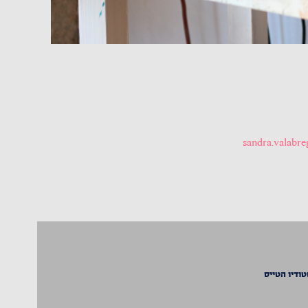
sandra.valab
טודיו הטייס