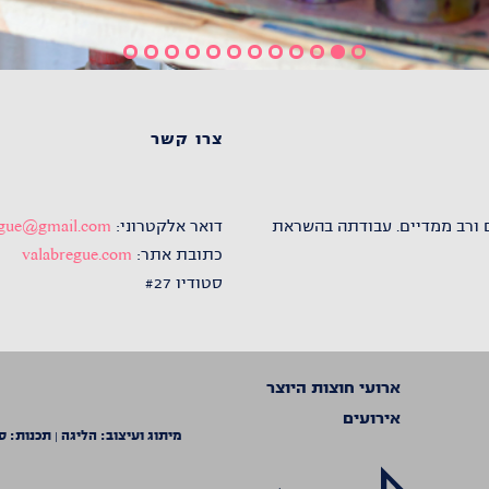
צרו קשר
ם ורב ממדיים. עבודתה בהשראת
דואר אלקטרוני:
regue@gmail.com
כתובת אתר:
valabregue.com
סטודיו #27
ארועי חוצות היוצר
אירועים
מיתוג ועיצוב:
הליגה
|
תכנות:
ס