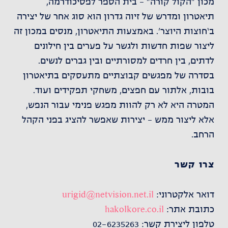
מכון "הקול קורה" – בית הספר לפסיכודרמה,
תיאטרון ומדרש של זיוה גדרון הוא סוג אחר של יצירה
ב‘חוצות היוצר’. באמצעות התיאטרון, מנסים במכון זה
ליצור שפות חדשות ולגשר על פערים בין חילונים
לדתים, בין חרדים למסורתיים ובין גברים לנשים.
בסדרה של מפגשים קבוצתיים מתעסקים בתיאטרון
בובות, אלתור עם חפצים, משחקי תפקידים ועוד.
המטרה היא לא רק להוות מפגש פנימי עבור הנפש,
אלא ליצור ממש – יצירות שאפשר להציג בפני הקהל
הרחב.
צרו קשר
דואר אלקטרוני:
urigid@netvision.net.il
כתובת אתר:
hakolkore.co.il
טלפון ליצירת קשר: 02-6235263