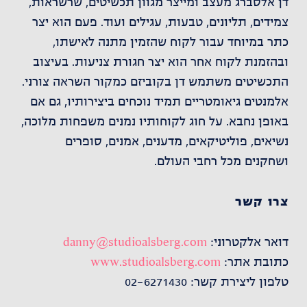
דן אלסברג מעצב ומייצר מגוון תכשיטים, שרשראות,
צמידים, תליונים, טבעות, עגילים ועוד. פעם הוא יצר
כתר במיוחד עבור לקוח שהזמין מתנה לאישתו,
ובהזמנת לקוח אחר הוא יצר חגורת צניעות. בעיצוב
התכשיטים משתמש דן בקוביזם כמקור השראה צורני.
אלמנטים גיאומטריים תמיד נוכחים ביצירותיו, גם אם
באופן נחבא. על חוג לקוחותיו נמנים משפחות מלוכה,
נשיאים, פוליטיקאים, מדענים, אמנים, סופרים
ושחקנים מכל רחבי העולם.
צרו קשר
דואר אלקטרוני:
danny@studioalsberg.com
כתובת אתר:
www.studioalsberg.com
טלפון ליצירת קשר: 02-6271430