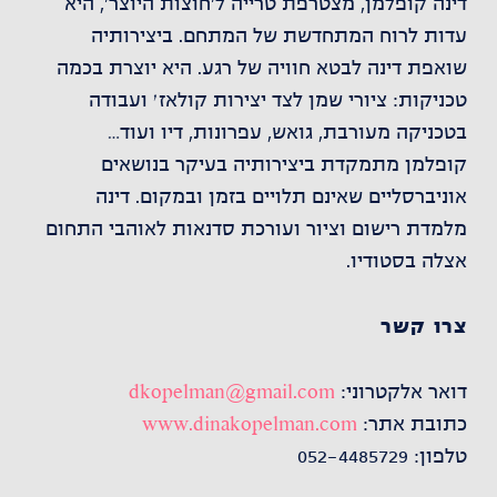
דינה קופלמן, מצטרפת טרייה ל’חוצות היוצר’, היא
עדות לרוח המתחדשת של המתחם. ביצירותיה
שואפת דינה לבטא חוויה של רגע. היא יוצרת בכמה
טכניקות: ציורי שמן לצד יצירות קולאז׳ ועבודה
בטכניקה מעורבת, גואש, עפרונות, דיו ועוד…
קופלמן מתמקדת ביצירותיה בעיקר בנושאים
אוניברסליים שאינם תלויים בזמן ובמקום. דינה
מלמדת רישום וציור ועורכת סדנאות לאוהבי התחום
אצלה בסטודיו.
צרו קשר
דואר אלקטרוני:
dkopelman@gmail.com
כתובת אתר:
www.dinakopelman.com
טלפון: 052-4485729