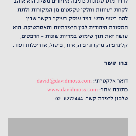
לדויד מוס סגנונות כתיבה מיוחדים משלו. הוא אוהב
לקחת רעיונות וחלקי טקסטים מן המקורות ולתת
להם ביטוי חדש. דויד עוסק בעיקר בקשר שבין
המסורת היהודית לבין היצירתיות והאסתטיקה. הוא
עושה זאת תוך שימוש במדיות שונות – הדפסים,
קליגרפיה, מיקרוגרפיה, איור, פיסול, אדריכלות ועוד.
צרו קשר
דואר אלקטרוני:
david@davidmoss.com
כתובת אתר:
www.davidmoss.com
טלפון ליצירת קשר: 02-6272444