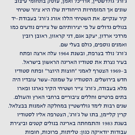
ג'ורג' גולדשטיין, אדריכל ואמן, עוסק בתחומי עיצוב
שונים אך המומחיות הייחודית שלו היא ציור שטיחי
קיר ענקיים. את השטיחי הללו אורג ג'ורג' בעבודת-יד
בנולים גדולים על פי יצירותיהם של ציירים נודעים כמו
מרדכי ארדון, יעקב אגם, דני קראוון, ראובן רובין
ואמנים נוספים, כולם בעלי שם.
ג'ורג' נולד בצרפת, ובשנת 1964 עלה ארצה ופתח
בעיר נצרת את סטודיו האריגה הראשון בישראל.
ב-1969 הצטרף לאמני "חוצות היוצר" ופתח סטודיו
חדש בירושלים. הסטודיו על שמונה-עשר עובדיו היה
מלא בעבודה, ג'ורג' צייר ושטיחי הקיר נארגו ופארו
בתים פרטיים וחללים ציבוריים ברחבי הארץ והעולם.
שנים רבות לימד גולדשטיין במחלקה לאמנות בבצלאל.
קרין קליימן, בתו של ג'ורג', הצטרפה אליו לסטודיו
בשנת 1983 והתמחתה באריגה בנולים קטנים וביצירת
עבודות יודאיקה כגון: טליתות, פרוכות, חופות