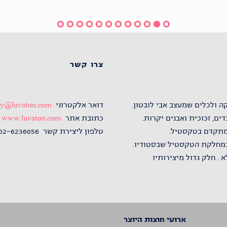
צרו קשר
 ולכלים שמעצב אבי לובטון.
דואר אלקטרוני
ery@luvaton.com
ים, זכוכית ואבנים יקרות.
כתובת אתר
www.luvaton.com
 מתקדם בטקסטיל.
טלפון ליצירת קשר 02-6236056
 במחלקת הטקסטיל שבסטודיו.
 . חלק גדול מיצירותיו
ארועי חוצות היוצר