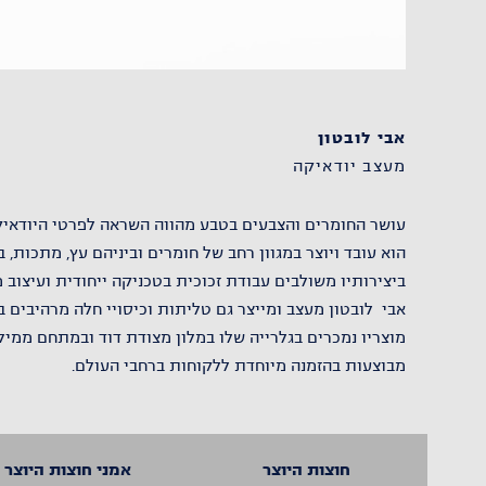
אבי לובטון
מעצב יודאיקה
עושר החומרים והצבעים בטבע מהווה השראה לפרטי היודאיקה
הוא עובד ויוצר במגוון רחב של חומרים וביניהם עץ, מתכות, בד
ביצירותיו משולבים עבודת זכוכית בטכניקה ייחודית ועיצוב
אבי לובטון מעצב ומייצר גם טליתות וכיסויי חלה מרהיבים
מוצריו נמכרים בגלרייה שלו במלון מצודת דוד ובמתחם ממילא
מבוצעות בהזמנה מיוחדת ללקוחות ברחבי העולם.
חוצות היוצר
אמני חוצות היוצר